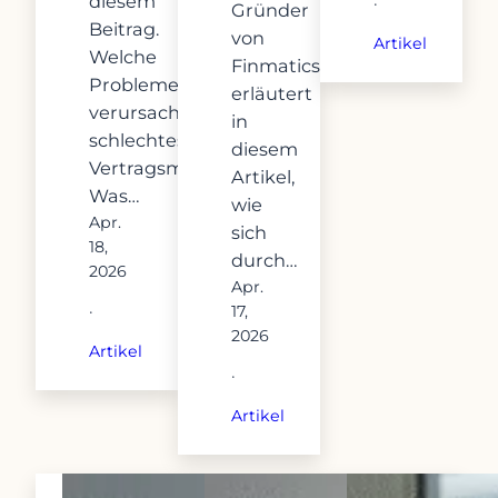
diesem
·
Gründer
Beitrag.
von
Artikel
Welche
Finmatics,
Probleme
erläutert
verursacht
in
schlechtes
diesem
Vertragsmanagement?
Artikel,
Was…
wie
Apr.
sich
18,
durch…
2026
Apr.
17,
·
2026
Artikel
·
Artikel