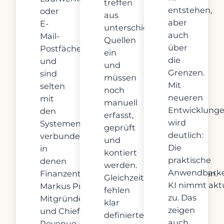
treffen
entstehen,
oder
aus
aber
E-
unterschiedlichsten
auch
Mail-
Quellen
über
Postfächern
ein
die
und
und
Grenzen.
sind
müssen
Mit
selten
noch
neueren
mit
manuell
Entwicklung
den
erfasst,
wird
Systemen
geprüft
deutlich:
verbunden,
und
Die
in
kontiert
praktische
denen
werden.
Anwendbarke
Finanzentscheidungen vorbereitet werden.
Gleichzeitig
KI nimmt aktu
Markus Presle, fynk-
fehlen
zu. Das
Mitgründer
klar
zeigen
und Chief
definierte
auch
Revenue