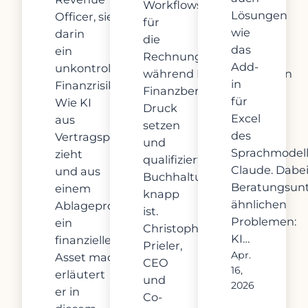
Workflows
Lösungen
Officer, sieht
für
wie
darin
die
das
ein
Rechnungsfreigabe,
Add-
unkontrolliertes
während Meldefristen den
in
Finanzrisiko.
Finanzbereich unter
für
Wie KI
Druck
Excel
aus
setzen
des
Vertragsportfolios Nutzen
und
Sprachmodell
zieht
qualifiziertes
Claude. Dabei
und aus
Buchhaltungspersonal
Beratungsun
einem
knapp
ähnlichen
Ablageproblem
ist.
Problemen:
ein
Christoph
KI…
finanzielles
Prieler,
Apr.
Asset macht,
CEO
16,
erläutert
und
2026
er in
Co-