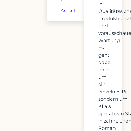
·
in
Artikel
Qualitätssich
Produktions
und
vorausschau
Wartung.
Es
geht
dabei
nicht
um
ein
einzelnes Pilo
sondern um
KI als
operativen S
in zahlreiche
Roman