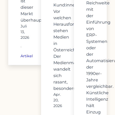
ist
Reichweite
Kund:innen.
dieser
mit
Vor
Markt
der
welchen
überhaupt?…
Einführung
Herausforderungen
Juli
von
stehen
13,
ERP-
Medien
2026
Systemen
in
·
oder
Österreich?
der
Der
Artikel
Automatisier
Medienmarkt
der
wandelt
1990er-
sich
Jahre
rasant,
vergleichbar.
besonders…
Künstliche
Apr.
Intelligenz
20,
hält
2026
Einzug