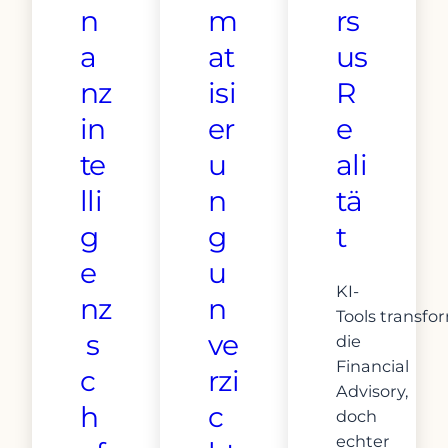
n
m
rs
a
at
us
nz
isi
R
in
er
e
te
u
ali
lli
n
tä
g
g
t
e
u
KI-
nz
n
Tools transfo
s
ve
die
Financial
c
rzi
Advisory,
h
c
doch
echter