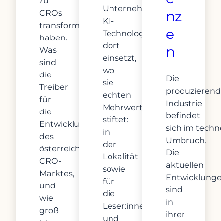
zu
Unternehmen
CROs
nz
KI-
transformiert
e
Technologie
haben.
dort
n
Was
einsetzt,
sind
wo
die
Die
sie
Treiber
produzierend
echten
für
Industrie
Mehrwert
die
befindet
stiftet:
Entwicklung
sich im techn
in
des
Umbruch.
der
österreichischen
Die
Lokalität
CRO-
aktuellen
sowie
Marktes,
Entwicklung
für
und
sind
die
wie
in
Leser:innen
groß
ihrer
und