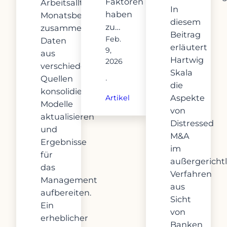
Faktoren
Arbeitsalltag:
In
haben
Monatsberichte
diesem
zu…
zusammenstellen,
Beitrag
Feb.
Daten
erläutert
9,
aus
Hartwig
2026
verschiedenen
Skala
Quellen
·
die
konsolidieren,
Aspekte
Artikel
Modelle
von
aktualisieren
Distressed
und
M&A
Ergebnisse
im
für
außergericht
das
Verfahren
Management
aus
aufbereiten.
Sicht
Ein
von
erheblicher
Banken