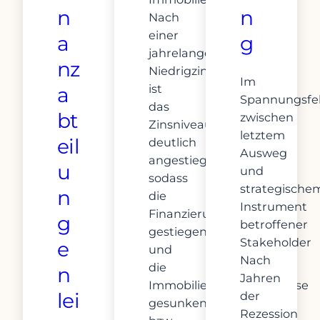
n
n
Nach
einer
a
g
jahrelangen
nz
Niedrigzinsphase
Im
ist
a
Spannungsfe
das
bt
zwischen
Zinsniveau
letztem
eil
deutlich
Ausweg
angestiegen,
u
und
sodass
strategische
n
die
Instrument
Finanzierungskosten
g
betroffener
gestiegen
Stakeholder
e
und
Nach
die
n
Jahren
Immobilien(verkaufs)preise
lei
der
gesunken
Rezession