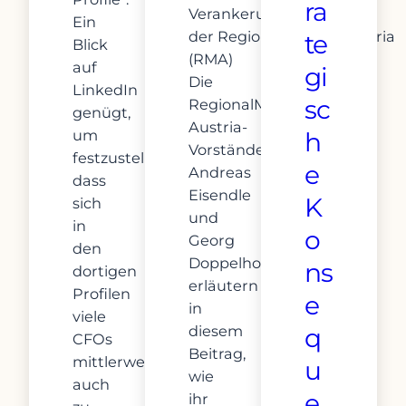
ra
Verankerung
Ein
der RegionalMedien Austria
te
Blick
(RMA)
auf
gi
Die
LinkedIn
sc
RegionalMedien
genügt,
Austria-
um
h
Vorstände
festzustellen,
e
Andreas
dass
Eisendle
K
sich
und
in
o
Georg
den
Doppelhofer
ns
dortigen
erläutern
Profilen
e
in
viele
diesem
q
CFOs
Beitrag,
mittlerweile
u
wie
auch
e
ihr