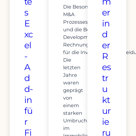
te
m
Die Besonderheiten des
s
er
M&A
E
in
Prozesses
und die Bedeutung der
xc
d
Development-
el
er
Rechnung
für die Investitionsentschei
-
R
Die
A
es
letzten
Jahre
d
tr
waren
d-
u
geprägt
in
kt
von
einem
fü
ur
starken
r
ie
Umbruch
im
Fi
ru
Immobiliensektor.