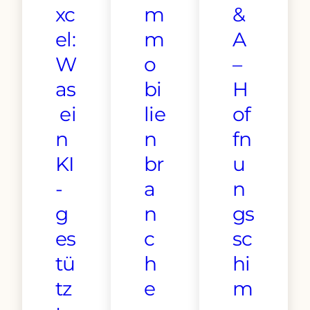
xc
m
&
el:
m
A
W
o
–
as
bi
H
ei
lie
of
n
n
fn
KI
br
u
-
a
n
g
n
gs
es
c
sc
tü
h
hi
tz
e
m