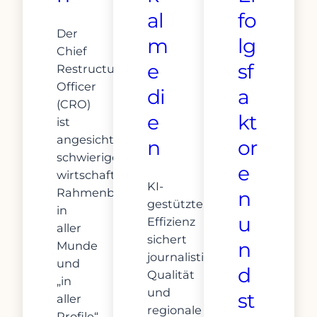
al
fo
Der
m
lg
Chief
e
sf
Restructuring
Officer
di
a
(CRO)
e
kt
ist
angesichts
n
or
schwieriger
e
wirtschaftlicher
KI-
Rahmenbedingungen
n
gestützte
in
u
Effizienz
aller
sichert
n
Munde
journalistische
und
d
Qualität
„in
und
st
aller
regionale
Profile“.