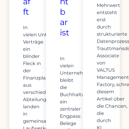
af
ht
Mehrwert
ft
b
entsteht
erst
ar
durch
In
ist
strukturierte
vielen Unternehmen sind
Datenprozess
Verträge
Trauttmansdo
ein
Associate
blinder
In
von
Fleck in
vielen
VALTUS
der
Unternehmen
Management
Finanzplanung. Sie kommen
bleibt
Factory, schre
aus
die
diesem
verschiedenen
Buchhaltung
Artikel über
Abteilungen,
ein
die Chancen,
landen
zentraler
die
in
Engpass:
durch
gemeinsamen
Belege
KI
Laufwerken