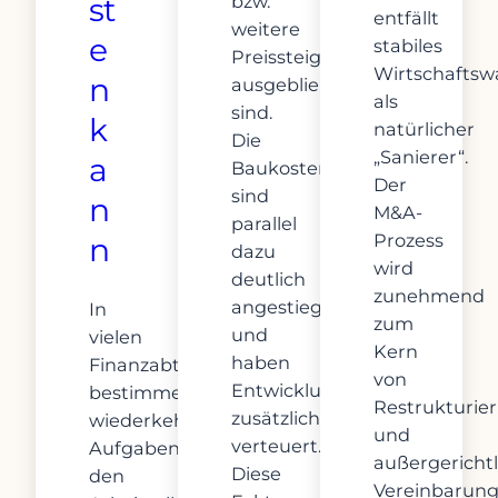
bzw.
st
entfällt
weitere
e
stabiles
Preissteigerungen
Wirtschafts
n
ausgeblieben
als
sind.
k
natürlicher
Die
„Sanierer“.
a
Baukosten
Der
sind
n
M&A-
parallel
Prozess
n
dazu
wird
deutlich
zunehmend
angestiegen
In
zum
und
vielen
Kern
haben
Finanzabteilungen
von
Entwicklungsprojekte
bestimmen
Restrukturie
zusätzlich
wiederkehrende
und
verteuert.
Aufgaben
außergericht
Diese
den
Vereinbarung