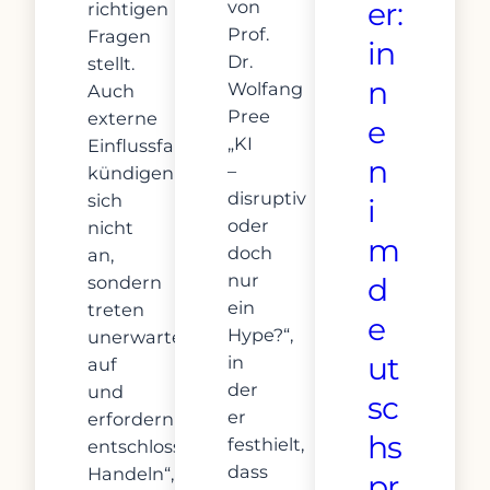
von
er:
richtigen
Prof.
Fragen
in
Dr.
stellt.
n
Wolfang
Auch
Pree
externe
e
„KI
Einflussfaktoren
n
–
kündigen
disruptiv
sich
i
oder
nicht
m
doch
an,
nur
sondern
d
ein
treten
e
Hype?“,
unerwartet
ut
in
auf
der
und
sc
er
erfordern
hs
festhielt,
entschlossenes
dass
Handeln“,
pr