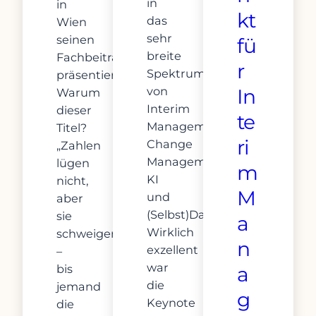
in
in
kt
das
Wien
sehr
seinen
fü
breite
Fachbeitrag
r
Spektrum
präsentieren.
von
In
Warum
Interim
dieser
te
Management,
Titel?
ri
Change
„Zahlen
Management,
lügen
m
KI
nicht,
M
und
aber
(Selbst)Darstellung.
sie
a
Wirklich
schweigen
n
exzellent
–
war
bis
a
die
jemand
g
Keynote
die