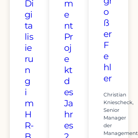
gr
Di
m
o
gi
e
ß
ta
nt
er
lis
Pr
F
ie
oj
e
ru
e
hl
n
kt
er
g
d
i
es
Christian
m
Ja
Kniescheck,
Senior
H
hr
Manager
R-
es
der
Management
B
2