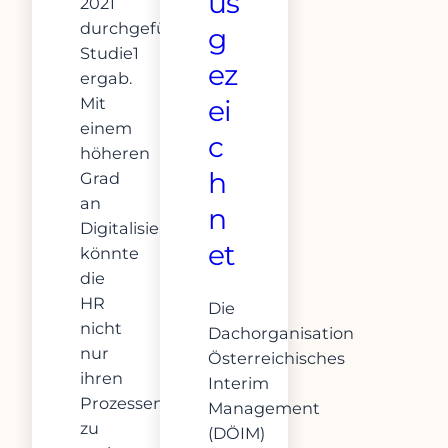
us
2021
durchgeführte
g
Studie1
ez
ergab.
Mit
ei
einem
c
höheren
h
Grad
an
n
Digitalisierung
et
könnte
die
HR
Die
nicht
Dachorganisation
nur
Österreichisches
ihren
Interim
Prozessen
Management
zu
(DÖIM)