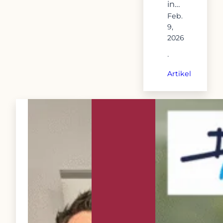
in…
Feb.
9,
2026
·
Artikel