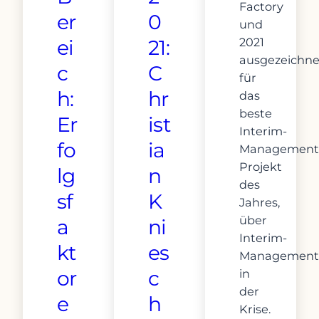
Factory
er
0
und
2021
ei
21:
ausgezeichne
c
C
für
h:
hr
das
beste
Er
ist
Interim-
fo
ia
Management
Projekt
lg
n
des
sf
K
Jahres,
über
a
ni
Interim-
kt
es
Management
or
c
in
der
e
h
Krise.