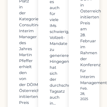
Platz
es
in
in
auch
Österreich
der
für
initiierten
Kategorie
viele
Preis
Consulting.
IMs
am
Interim
schwierig,
28.
Manager
Vollzeit-
Februar
des
Mandate
im
Jahres
zu
Rahmen
Martin
generieren.
der
Pfeffer
Hingegen
Konferenz
erhielt
hat
für
den
sich
Interim
von
der
Management
der DÖIM in
durchschnittliche
Feb.
Österreich
Tagsatz
28,
initiierten
auch
2025
Preis
in…