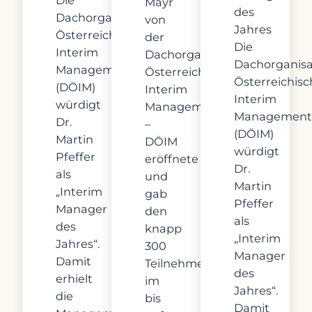
Mayr
des
Dachorganisation
von
Jahres
Österreichisches
der
Die
Interim
Dachorganisation
Dachorganisa
Management
Österreichisches
Österreichisc
(DÖIM)
Interim
Interim
würdigt
Management
Management
Dr.
–
(DÖIM)
Martin
DÖIM
würdigt
Pfeffer
eröffnete
Dr.
als
und
Martin
„Interim
gab
Pfeffer
Manager
den
als
des
knapp
„Interim
Jahres“.
300
Manager
Damit
Teilnehmer:innen
des
erhielt
im
Jahres“.
die
bis
Damit