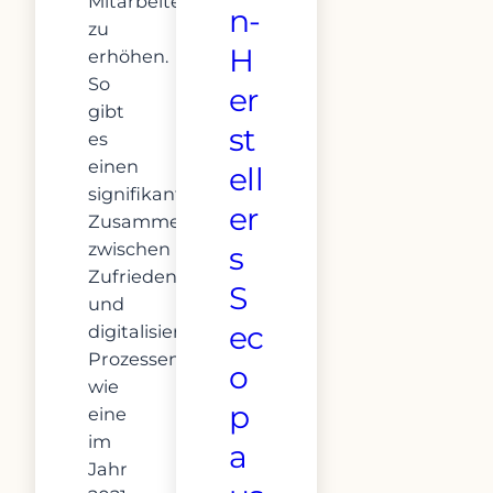
Mitarbeiterzufriedenheit
n-
zu
H
erhöhen.
So
er
gibt
st
es
einen
ell
signifikanten
er
Zusammenhang
zwischen
s
Zufriedenheit
S
und
ec
digitalisierten
Prozessen,
o
wie
p
eine
im
a
Jahr