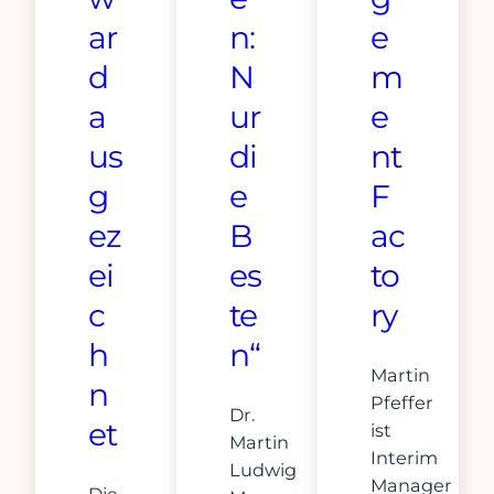
ar
n:
e
d
N
m
a
ur
e
us
di
nt
g
e
F
ez
B
ac
ei
es
to
c
te
ry
h
n“
Martin
n
Pfeffer
Dr.
et
ist
Martin
Interim
Ludwig
Manager
Die