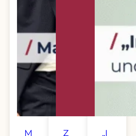
M
Z
„I