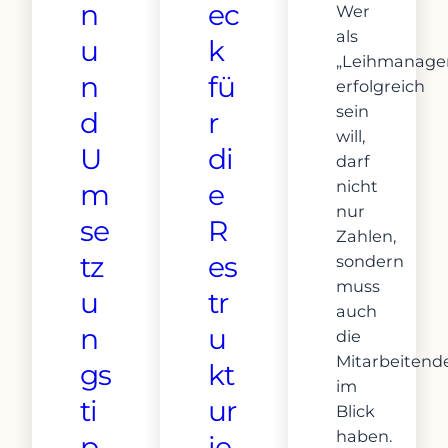
n
ec
Wer
als
u
k
„Leihmanage
n
fü
erfolgreich
sein
d
r
will,
U
di
darf
nicht
m
e
nur
se
R
Zahlen,
tz
es
sondern
muss
u
tr
auch
n
u
die
Mitarbeitend
gs
kt
im
ti
ur
Blick
haben.
p
ie