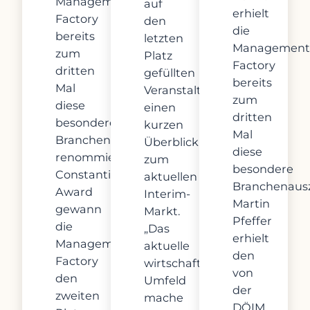
Management
auf
erhielt
Factory
den
die
bereits
letzten
Management
zum
Platz
Factory
dritten
gefüllten
bereits
Mal
Veranstaltungssaal
zum
diese
einen
dritten
besondere
kurzen
Mal
Branchenauszeichnung. Beim
Überblick
diese
renommierten
zum
besondere
Constantinus
aktuellen
Branchenaus
Award
Interim-
Martin
gewann
Markt.
Pfeffer
die
„Das
erhielt
Management
aktuelle
den
Factory
wirtschaftlichen
von
den
Umfeld
der
zweiten
mache
DÖIM