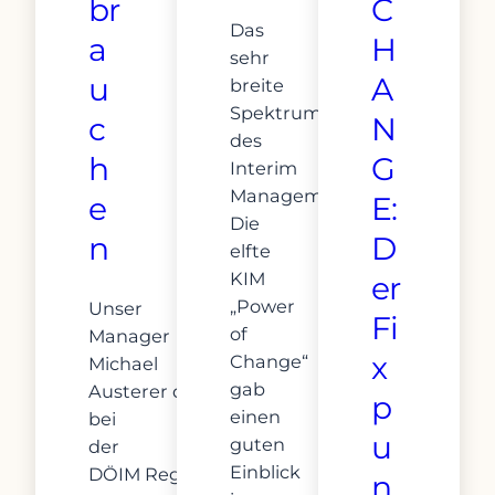
br
C
Das
a
H
sehr
u
A
breite
Spektrum
c
N
des
h
G
Interim
Managements
e
E:
Die
n
D
elfte
KIM
er
„Power
Unser
Fi
of
Manager
x
Change“
Michael
gab
Austerer durfte
p
einen
bei
u
guten
der
Einblick
DÖIM Regionalveranstaltung
n