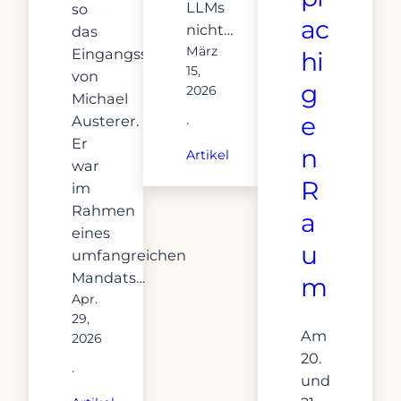
LLMs
so
ac
nicht…
das
März
Eingangsstatement
hi
15,
von
g
2026
Michael
e
Austerer.
·
Er
n
Artikel
war
R
im
Rahmen
a
eines
u
umfangreichen
Mandats…
m
Apr.
29,
Am
2026
20.
·
und