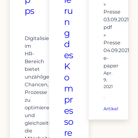
»
ps
ru
Presse
03.09.2021
n
pdf
g
»
Digitalisierung
d
Presse
im
04.09.2021
es
HR-
e-
Bereich
K
paper
bietet
Apr.
o
unzählige
9,
Chancen,
m
2021
Prozesse
pr
·
zu
optimieren
es
Artikel
und
so
gleichzeitig
re
die