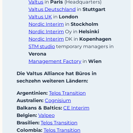
Valtus
in
Paris
(Headquarters)
Valtus Deutschland
in
Stuttgart
Valtus UK
in
London
Nordic Interim
in
Stockholm
Nordic Interim
Oy in
Helsinki
Nordic Interim
DK in
Kopenhagen
STM studio
temporary managers in
Verona
Management Factory
in
Wien
Die Valtus Alliance hat Büros in
sechzehn weiteren Ländern:
Argentinien:
Telos Transition
Australien:
Cognisium
Balkans & Baltics:
CE Interim
Belgien:
Valpeo
Brasilien:
Telos Transition
Colombia:
Telos Transition