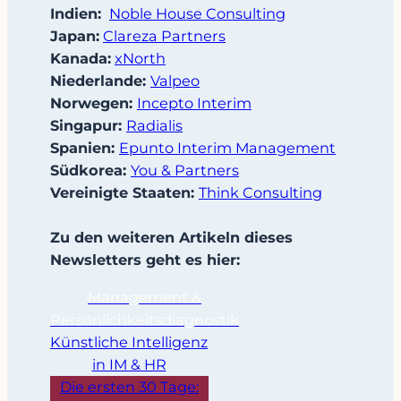
Indien:
Noble House Consulting
Japan:
Clareza Partners
Kanada:
xNorth
Niederlande:
Valpeo
Norwegen:
Incepto Interim
Singapur:
Radialis
Spanien:
Epunto Interim Management
Südkorea:
You
& Partners
Vereinigte Staaten:
Think Consulting
Zu den weiteren Artikeln dieses
Newsletters geht es hier:
Management &
Persönlichkeitsdiagnostik
Künstliche Intelligenz
in IM & HR
Die ersten 30 Tage: