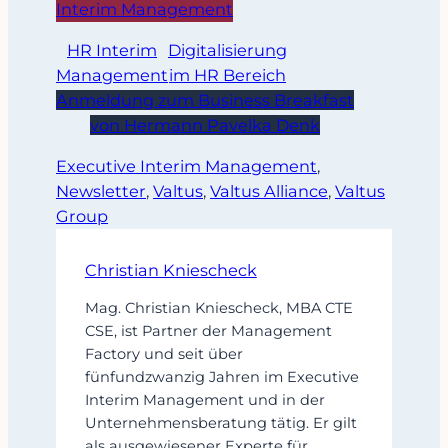
Interim Management
HR Interim
Digitalisierung
Management
im HR Bereich
Anmeldung zum Business Breakfast
von Hermann Pavelka Denk
Executive Interim Management
, 
Newsletter
, 
Valtus
, 
Valtus Alliance
, 
Valtus
Group
Christian Kniescheck
Mag. Christian Kniescheck, MBA CTE
CSE, ist Partner der Management
Factory und seit über
fünfundzwanzig Jahren im Executive
Interim Management und in der
Unternehmensberatung tätig. Er gilt
als ausgewiesener Experte für