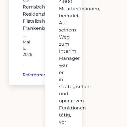
4.000
Remsbahn,
Mitarbeiter:innen,
Residenzbahn,
beendet.
Filstalbahn,
Auf
Frankenbahn,
seinem
…
Weg
Mai
zum
6,
Interim
2026
Manager
·
war
er
Referenzen
in
strategischen
und
operativen
Funktionen
tätig,
vor