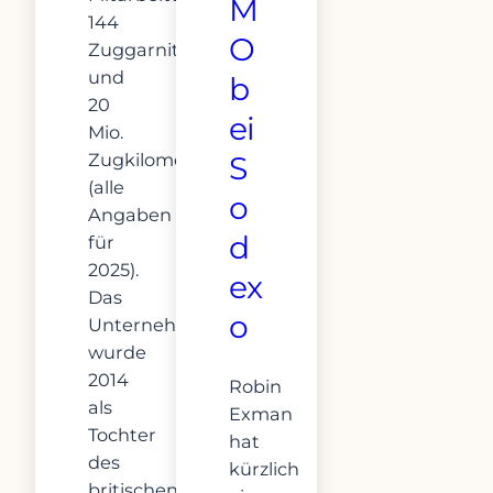
M
144
O
Zuggarnituren
und
b
20
ei
Mio.
Zugkilometern
S
(alle
o
Angaben
d
für
2025).
ex
Das
o
Unternehmen
wurde
2014
Robin
als
Exman
Tochter
hat
des
kürzlich
britischen