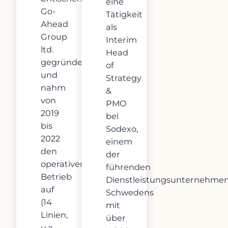
eine
Go-
Tätigkeit
Ahead
als
Group
Interim
ltd.
Head
gegründet
of
und
Strategy
nahm
&
von
PMO
2019
bei
bis
Sodexo,
2022
einem
den
der
operativen
führenden
Betrieb
Dienstleistungsunternehme
auf
Schwedens
(14
mit
Linien,
über
u.a.