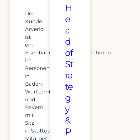
H
Der
e
Kunde
a
Arverio
ist
d
ein
of
Eisenbahnverkehrsunternehmen
im
St
Personennahverkehr
ra
in
Baden-
te
Württemberg
g
und
y
Bayern
mit
&
Sitz
P
in Stuttgart, 1.200
Mitarbeitenden,