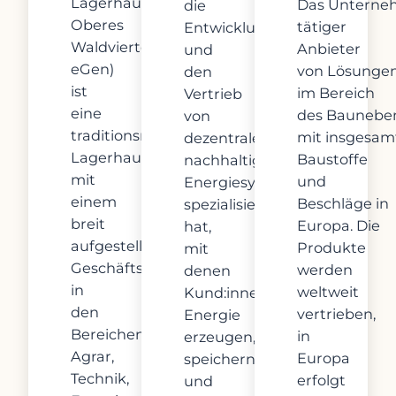
Lagerhaus
Das Unternehm
die
Oberes
tätiger
Entwicklung
Waldviertel
Anbieter
und
eGen)
von Lösunge
den
ist
im Bereich
Vertrieb
eine
des Baunebe
von
traditionsreiche
mit insgesamt
dezentralen,
Lagerhausgenossenschaft
Baustoffe
nachhaltigen
mit
und
Energiesystemen
einem
Beschläge in
spezialisiert
breit
Europa. Die
hat,
aufgestellten
Produkte
mit
Geschäftsmodell
werden
denen
in
weltweit
Kund:innen
den
vertrieben,
Energie
Bereichen
in
erzeugen,
Agrar,
Europa
speichern
Technik,
erfolgt
und