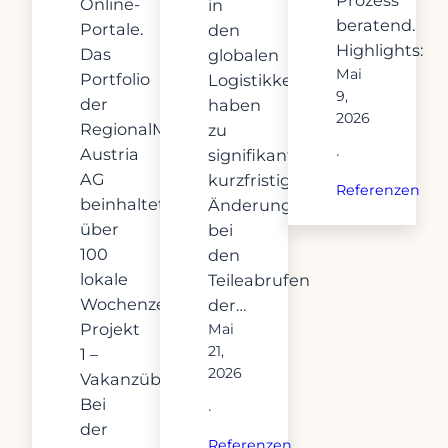
Online-
in
beratend.
Portale.
den
Highlights:
Das
globalen
Mai
Portfolio
Logistikketten
9,
der
haben
2026
RegionalMedien
zu
Austria
signifikanten
·
AG
kurzfristigen
Referenzen
beinhaltet
Änderungen
über
bei
100
den
lokale
Teileabrufen
Wochenzeitungen.
der…
Projekt
Mai
21,
1 –
2026
Vakanzüberbrückung:
Bei
·
der
Referenzen