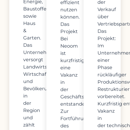
Energie,
der
effizient
Baustoffe
Verkauf
nutzen
sowie
über
können.
Haus
Vertriebspart
Das
&
Das
Projekt
Garten.
Projekt:
Bei
Das
Im
Neoom
Unternehmen
Unternehmen
ist
versorgt
einer
kurzfristig
Landwirtschaft,
Phase
eine
Wirtschaft
rückläufiger
Vakanz
und
Produktionsv
in
Bevölkerung
Restrukturi
der
in
vorbereitet.
Geschäftsführung
der
Kurzfristig e
entstanden.
Region
Vakanz
Zur
und
in
Fortführung
zählt
der technisc
des