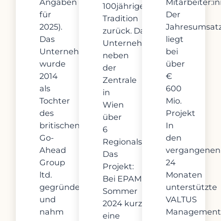
Angaben
Mitarbeiter:i
100jährige
für
Der
Tradition
2025).
Jahresumsat
zurück. Das
Das
liegt
Unternehmen verfügt
Unternehmen
bei
neben
wurde
über
der
2014
€
Zentrale
als
600
in
Tochter
Mio.
Wien
des
Projekt
über
britischen
In
6
Go-
den
Regionalstellen.
Ahead
vergangenen
Das
Group
24
Projekt:
ltd.
Monaten
Bei EPAMEDIA ist im
gegründet
unterstützte
Sommer
und
VALTUS
2024 kurzfristig
nahm
Management
eine