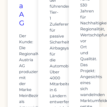
der
a
530
führenden
Jahren
Tier-
A
für
1
G
Nachhaltigkei
Zulieferer
Regionalität,
für
Wertschöpfu
Der
passive
vor
Kunde:
Sicherheit
Ort
Die
Airbagsysteme
und
RegionalMedien
für
Qualität.
Austria
die
Das
AG
Automobilindustrie.
Projekt:
produziert
Über
Angesichts
mit
4000
eines
der
Mitarbeiter:innen
sich
Marke
in 6
wandelnden
MeinBezirk
Ländern
Marktumfeld
als
entwerfen,
setzte