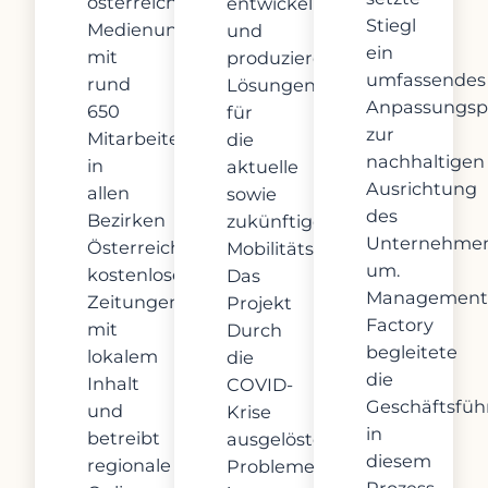
österreichisches
entwickeln
Stiegl
Medienunternehmen
und
ein
mit
produzieren
umfassendes
rund
Lösungen
Anpassungs
650
für
zur
Mitarbeiter:innen
die
nachhaltigen
in
aktuelle
Ausrichtung
allen
sowie
des
Bezirken
zukünftige
Unternehme
Österreichs
Mobilitätsicherheit.
um.
kostenlose
Das
Management
Zeitungen
Projekt
Factory
mit
Durch
begleitete
lokalem
die
die
Inhalt
COVID-
Geschäftsfü
und
Krise
in
betreibt
ausgelöste
diesem
regionale
Probleme
Prozess