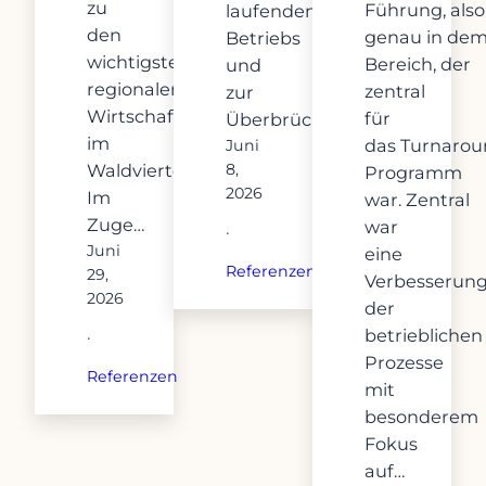
zu
Führung, also
laufenden
den
genau in de
Betriebs
wichtigsten
Bereich, der
und
regionalen
zentral
zur
Wirtschaftspartnern
für
Überbrückung…
im
das Turnarou
Juni
Waldviertel.
8,
Programm
2026
Im
war. Zentral
Zuge…
war
·
Juni
eine
Referenzen
29,
Verbesserun
2026
der
betrieblichen
·
Prozesse
Referenzen
mit
besonderem
Fokus
auf…