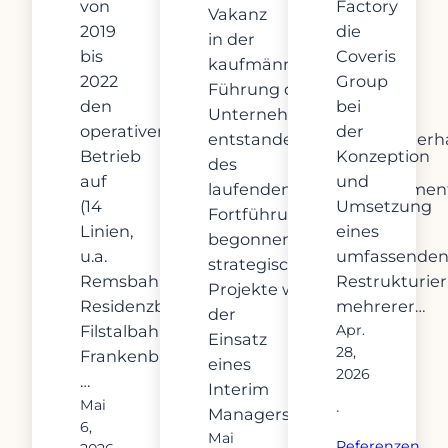
von
Factory
Vakanz
2019
die
in der
bis
Coveris
kaufmännischen
2022
Group
Führung des
den
bei
Unternehmens
operativen
der
entstanden. Zur Aufrechterh
Betrieb
Konzeption
des
auf
und
laufenden Finanzmanagment
(14
Umsetzung
Fortführung bereits
Linien,
eines
begonnener
u.a.
umfassende
strategischer
Remsbahn,
Restrukturi
Projekte war
Residenzbahn,
mehrerer…
der
Filstalbahn,
Apr.
Einsatz
28,
Frankenbahn,
eines
2026
…
Interim
Mai
·
Managers…
6,
Mai
Referenzen