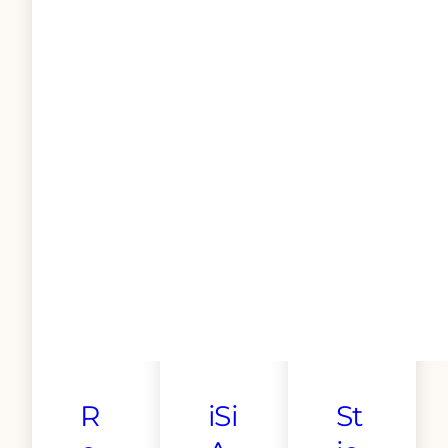
R
iSi
St