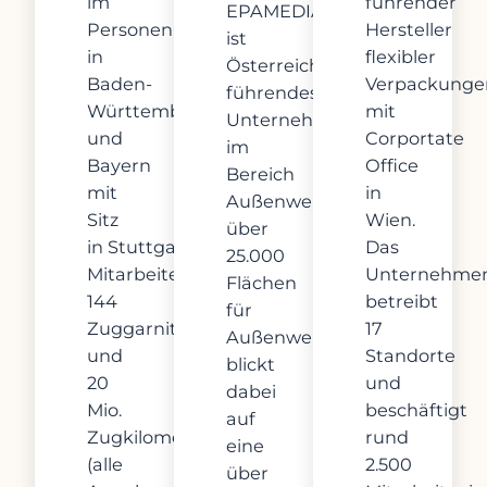
im
führender
EPAMEDIA
Personennahverkehr
Hersteller
ist
in
flexibler
Österreichs
Baden-
Verpackunge
führendes
Württemberg
mit
Unternehmen
und
Corportate
im
Bayern
Office
Bereich
mit
in
Außenwerbung mit
Sitz
Wien.
über
in Stuttgart, 1.200
Das
25.000
Mitarbeitenden,
Unternehme
Flächen
144
betreibt
für
Zuggarnituren
17
Außenwerbung und
und
Standorte
blickt
20
und
dabei
Mio.
beschäftigt
auf
Zugkilometern
rund
eine
(alle
2.500
über