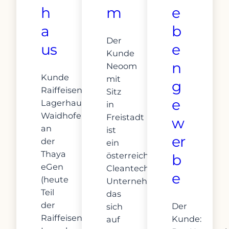
h
m
e
a
b
Der
us
e
Kunde
n
Neoom
Kunde
mit
g
Raiffeisen-
Sitz
e
Lagerhaus
in
Waidhofen
Freistadt
w
an
ist
er
der
ein
Thaya
österreichisches
b
eGen
Cleantech-
e
(heute
Unternehmen,
Teil
das
der
Der
sich
Raiffeisen-
Kunde:
auf