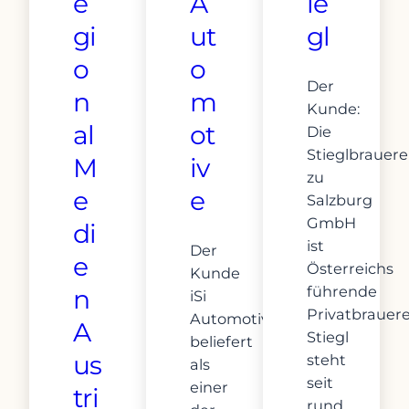
e
A
ie
gi
ut
gl
o
o
Der
n
m
Kunde:
al
ot
Die
Stieglbrauere
M
iv
zu
e
e
Salzburg
GmbH
di
ist
Der
e
Österreichs
Kunde
führende
n
iSi
Privatbrauere
Automotive
A
Stiegl
beliefert
us
steht
als
seit
einer
tri
rund