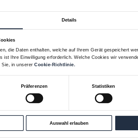
Einfluss auf unsere Arbeitswelt
haben, meint die Interim und
Change Managerin Dr. Sandra
Details
Woglar-Meyer, die diesen Beitrag für
den Newsletter der Management
Cookies
Factory verfasst hat. Kritische
ien, die Daten enthalten, welche auf Ihrem Gerät gespeichert we
Stimmen meinen, künstliche
 ist Ihre Einwilligung erforderlich. Welche Cookies wir verwend
Intelligenz könne die Rolle der
 Sie, in unserer
Cookie-Richtlinie.
menschlichen Arbeitskraft künftig
stark…
Präferenzen
Statistiken
Sep. 16, 2024
·
Artikel
Auswahl erlauben