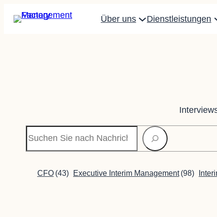
Zum
Über uns
Dienstleistungen
Inhalt
springen
Interview
Suchen
CFO
(43)
Executive Interim Management
(98)
Inte