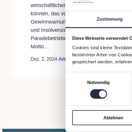
wirtschaftlichen Umfeld behaupten
können, das von einer Flut an
Zustimmung
Gewinnwarnungen, Kündigungen
und Insolvenzen ehemaliger
Paradebetriebe geprägt ist. Das
Diese Webseite verwendet 
Motto…
Cookies sind kleine Textdate
bestimmter Arten von Cookies
Dez. 2, 2024
·
Artikel
gespeichert werden, erfahren
Einwilligungsauswahl
Notwendig
Ablehnen