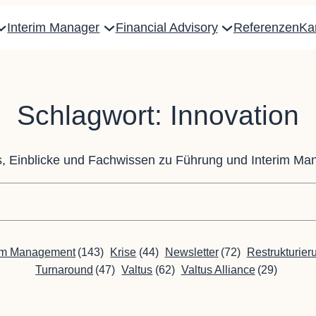
Interim Manager
Financial Advisory
Referenzen
Kar
Schlagwort:
Innovation
s, Einblicke und Fachwissen zu Führung und Interim M
rim Management
(143)
Krise
(44)
Newsletter
(72)
Restrukturier
Turnaround
(47)
Valtus
(62)
Valtus Alliance
(29)