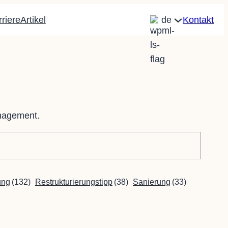
riere
Artikel
de
Kontakt
anagement.
ung
(132)
Restrukturierungstipp
(38)
Sanierung
(33)