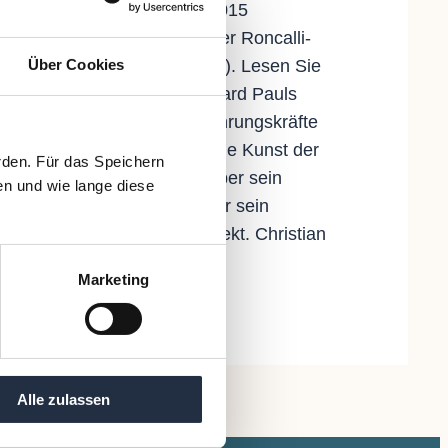
(rechts im Bild, seit 2015
Beiratsvorsitzender der Roncalli-
Über Cookies
Unternehmensgruppe). Lesen Sie
hier mehr über Bernhard Pauls
Empfehlungen an Führungskräfte
der Wirtschaft, über die Kunst der
rden. Für das Speichern
Risikominimierung, über sein
en und wie lange diese
Lebensmotto und über sein
nächstes großes Projekt. Christian
Kniescheck:…
Marketing
Mai 18, 2017
·
Artikel
Alle zulassen