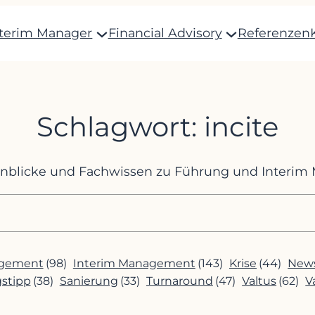
nterim Manager
Financial Advisory
Referenzen
Schlagwort:
incite
Einblicke und Fachwissen zu Führung und Interi
agement
(98)
Interim Management
(143)
Krise
(44)
News
gstipp
(38)
Sanierung
(33)
Turnaround
(47)
Valtus
(62)
V