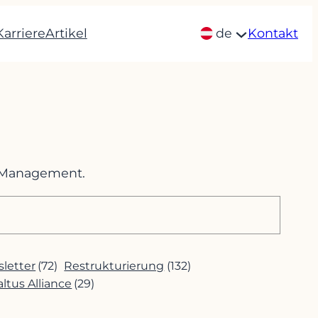
Karriere
Artikel
de
Kontakt
m Management.
letter
(72)
Restrukturierung
(132)
altus Alliance
(29)