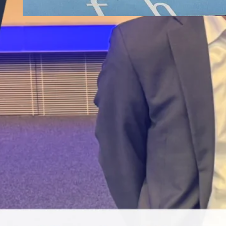
Die Hohe Schule der
Sanierung
In Österreich gibt es 30
Sanierungsexperten mit der
Zertifizierung „Certified
Turnaround Expert“ (CTE).
Gerhard Wüest, Geschäftsführer
der Management Factory, ist
einer davon
Apr. 12, 2010
·
Artikel