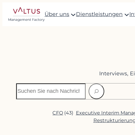
Zum
Über uns
Dienstleistungen
I
Inhalt
springen
Interviews, 
Suchen
CFO
(43)
Executive Interim Man
Restrukturierun