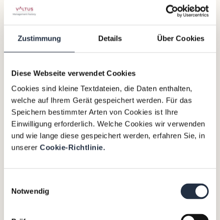
als
Interim
Operations
Zustimmung
Details
Über Cookies
Director
von
Diese Webseite verwendet Cookies
Nordic
Interim
Cookies sind kleine Textdateien, die Daten enthalten,
bei
welche auf Ihrem Gerät gespeichert werden. Für das
Sodexo.
Speichern bestimmter Arten von Cookies ist Ihre
Wir
Einwilligung erforderlich. Welche Cookies wir verwenden
haben
und wie lange diese gespeichert werden, erfahren Sie, in
mit
unserer
Cookie-Richtlinie.
ihm
über
Einwilligungsauswahl
seinen
Notwendig
Werdegang
und