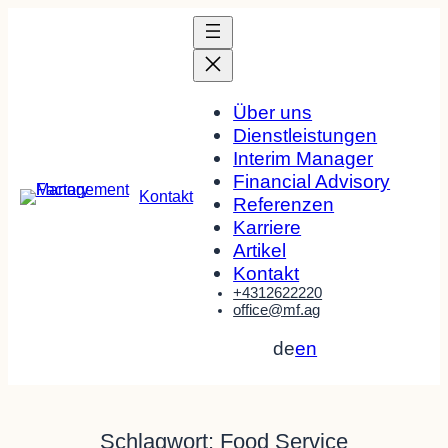
Zum
Inhalt
springen
Über uns
Dienstleistungen
Interim Manager
Financial Advisory
Kontakt
Referenzen
Karriere
Artikel
Kontakt
+4312622220
office@mf.ag
de
en
Schlagwort:
Food Service