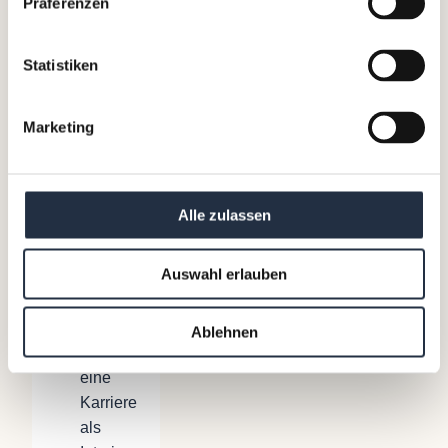
seine
Präferenzen
Erfahrungen
als
Statistiken
Interim
Manager
gesprochen.
Marketing
Morgan,
können
Sie
Alle zulassen
uns
sagen,
Auswahl erlauben
warum
Sie
sich
Ablehnen
für
eine
Karriere
als