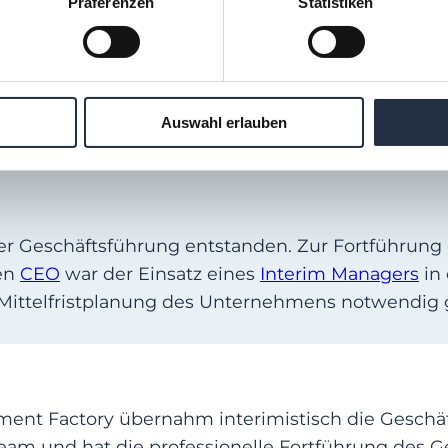
Präferenzen
Statistiken
rreichisches Cleantech-Unternehmen, das sich auf 
n spezialisiert hat, mit denen Kund:innen Energie
Auswahl erlauben
 der Geschäftsführung entstanden. Zur Fortführung
uen
CEO
war der Einsatz eines
Interim Managers
in 
d Mittelfristplanung des Unternehmens notwendig
nt Factory übernahm interimistisch die Geschäf
und hat die professionelle Fortführung des Gesc