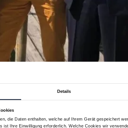
Governance) ist der
regulatorische Megatrend dieser
Dekade. Das ESG Reporting
bildet den Rahmen für
Unternehmen und Investoren,
ihren ökologischen und sozialen
Impact zu analysieren und zu
thematisieren. Doch die
Regulatorik ist durchaus
komplex. Unternehmen sind
verschiedenen Regelwerken
Details
unterworfen, wie die folgende
Grafik zeigt: Relevante
Regelwerke 1) NFRD 2014 Im
Cookies
Jahr 2014 wurde…
ien, die Daten enthalten, welche auf Ihrem Gerät gespeichert we
 ist Ihre Einwilligung erforderlich. Welche Cookies wir verwend