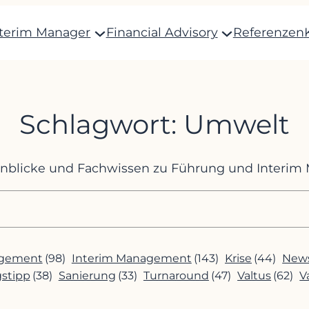
nterim Manager
Financial Advisory
Referenzen
Schlagwort:
Umwelt
Einblicke und Fachwissen zu Führung und Interi
agement
(98)
Interim Management
(143)
Krise
(44)
News
gstipp
(38)
Sanierung
(33)
Turnaround
(47)
Valtus
(62)
V