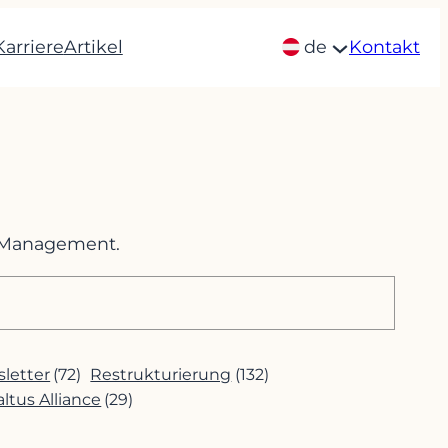
Karriere
Artikel
de
Kontakt
m Management.
letter
(72)
Restrukturierung
(132)
altus Alliance
(29)