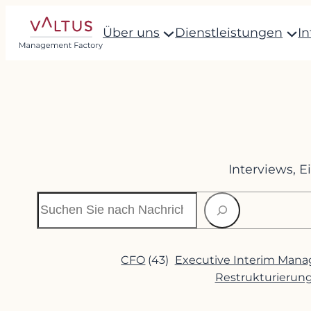
Zum
Über uns
Dienstleistungen
I
Inhalt
springen
Interviews, 
Suchen
CFO
(43)
Executive Interim Man
Restrukturierun