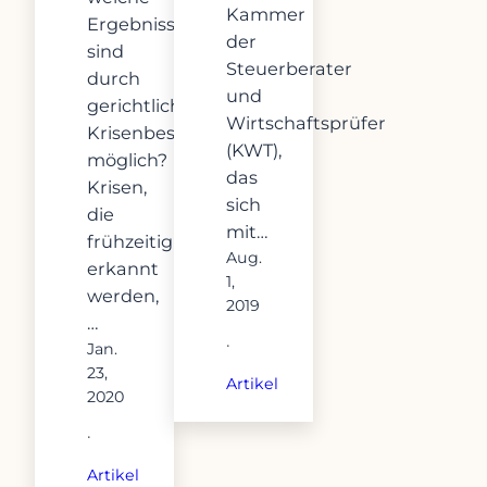
Kammer
Ergebnisse
der
sind
Steuerberater
durch
und
gerichtliche
Wirtschaftsprüfer
Krisenbeseitigung
(KWT),
möglich?
das
Krisen,
sich
die
mit…
frühzeitig
Aug.
erkannt
1,
werden,
2019
…
·
Jan.
23,
Artikel
2020
·
Artikel