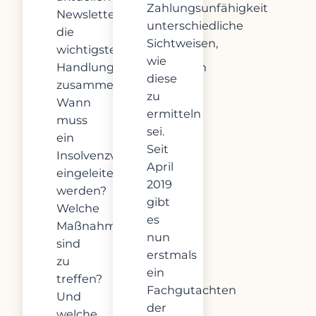
Zahlungsunfähigkeit
Newsletter
unterschiedliche
die
Sichtweisen,
wichtigsten
wie
Handlungsempfehlungen
diese
zusammen:
zu
Wann
ermitteln
muss
sei.
ein
Seit
Insolvenzverfahren
April
eingeleitet
2019
werden?
gibt
Welche
es
Maßnahmen
nun
sind
erstmals
zu
ein
treffen?
Fachgutachten
Und
der
welche