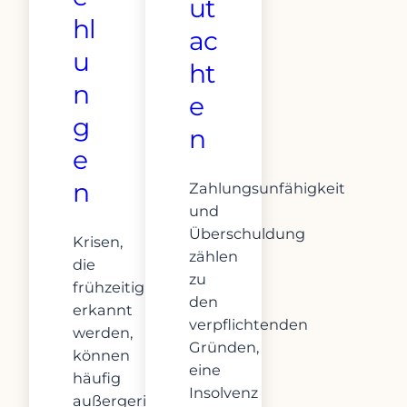
ut
hl
ac
u
ht
n
e
g
n
e
n
Zahlungsunfähigkeit
und
Überschuldung
Krisen,
zählen
die
zu
frühzeitig
den
erkannt
verpflichtenden
werden,
Gründen,
können
eine
häufig
Insolvenz
außergerichtlich