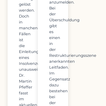
anzumelden.
gelöst
Bei
werden.
der
Doch
Überschuldung
in
gibt
manchen
es
Fällen
einen
ist
in
die
der
Einleitung
Restrukturierungsszene
eines
anerkannten
Insolvenzverfahrens
Leitfaden.
unausweichlich.
Im
Dr.
Gegensatz
Martin
dazu
Pfeffer
bestehen
fasst
bei
im
der
aktuellen