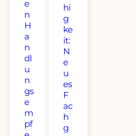
e
hi
n
g
H
ke
a
it:
n
N
dl
e
u
u
n
es
gs
F
e
ac
m
h
pf
g
e