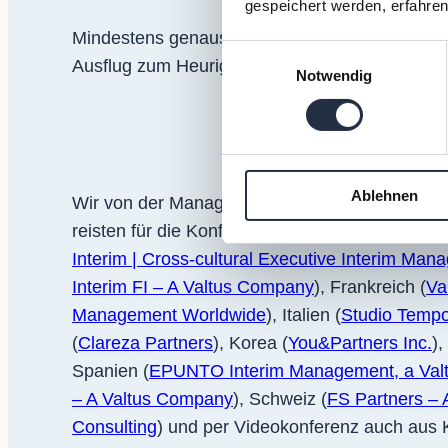
gespeichert werden, erfahren
Mindestens genauso wichtig wie die inhaltlich
Einwilligungsauswahl
Ausflug zum Heurigen nach Grinzing mit der O
Notwendig
Ablehnen
Wir von der Management Factory durften die V
reisten für die Konferenz an aus Australien (
Co
Interim | Cross-cultural Executive Interim Ma
Interim FI – A Valtus Company
), Frankreich (
Va
Management Worldwide
), Italien (
Studio Temp
(
Clareza Partners
), Korea (
You&Partners Inc.
)
Spanien (
EPUNTO Interim Management, a Valt
– A Valtus Company
), Schweiz (
FS Partners –
Consulting
) und per Videokonferenz auch aus 