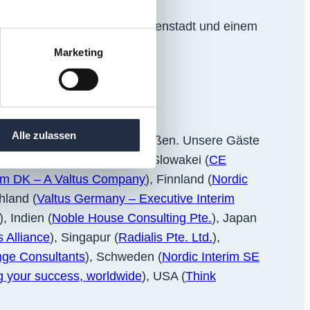
ner Treasure Hunt in der Innenstadt und einem
Marketing
Alle zulassen
en aus der ganzen Welt begrüßen. Unsere Gäste
ilien (
Telos Transition
), der Slowakei (
CE
rim DK – A Valtus Company
), Finnland (
Nordic
hland (
Valtus Germany – Executive Interim
), Indien (
Noble House Consulting Pte.
), Japan
s Alliance
), Singapur (
Radialis Pte. Ltd.
),
ge Consultants
), Schweden (
Nordic Interim SE
g your success, worldwide
), USA (
Think