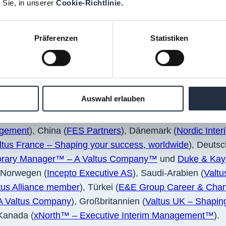
 Sie, in unserer
Cookie-Richtlinie.
en Komponenten war das Vernetzen und Socializen bei ei
ldtimer Bim quer durch Wien.
Präferenzen
Statistiken
Auswahl erlauben
eranstaltung heuer organisieren und unsere Kolleg:inn
gnisium
), Belgien und den Niederlanden (
VALPEO
), Bras
nagement
), China (
FES Partners
), Dänemark (
Nordic Inte
ltus France – Shaping your success, worldwide
), Deutsc
orary Manager™ – A Valtus Company™
und
Duke & Kay
, Norwegen (
Incepto Executive AS
), Saudi-Arabien (
Valtu
us Alliance member
), Türkei (
E&E Group Career & Chan
 A Valtus Company
), Großbritannien (
Valtus UK – Shapin
Kanada (
xNorth™ – Executive Interim Management™
).