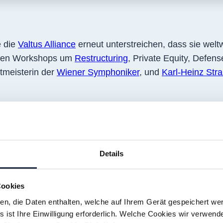
e die
Valtus Alliance
erneut unterstreichen, dass sie welt
in den Workshops um
Restructuring
, Private Equity, Defen
rtmeisterin der
Wiener Symphonike
r
, und
Karl-Heinz Str
der
Philippe Soullier
und
Aymeric Bas
, International Chie
Details
unsere Kunden und Kundinnen weltweit unterstützen und 
en mitgestalten. Der Zweck von Valtus ist die Gestaltun
nnen. Die Konferenz mit 86 Teilnehmer:innen aus 28 Län
Cookies
ien, die Daten enthalten, welche auf Ihrem Gerät gespeichert we
 ist Ihre Einwilligung erforderlich. Welche Cookies wir verwend