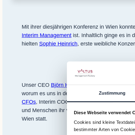
Mit ihrer diesjährigen Konferenz in Wien konnt
Interim Management
ist. Inhaltlich ginge es 
hielten
Sophie Heinrich
, erste weibliche Konze
Unser CEO
Björn Henriksson
, der Valtus Grün
Zustimmung
worum es uns in der Allianz geht: Wir wollen 
CFOs
, Interim COOs und Interim Spezialist:inn
und Menschen ihr volles Potenzial entfalten kö
Diese Webseite verwendet 
Wien statt.
Cookies sind kleine Textdate
bestimmter Arten von Cookies