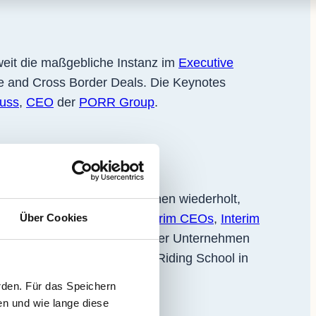
weit die maßgebliche Instanz im
Executive
se and Cross Border Deals. Die Keynotes
auss
,
CEO
der
PORR Group
.
f Revenue Officer, unterstrichen wiederholt,
Über Cookies
ihren Erfolg mit unseren
I
nterim CEO
s
,
Interim
g einer positiven Zukunft, in der Unternehmen
dern fand im Hotel Imperial Riding School in
rden. Für das Speichern
en und wie lange diese