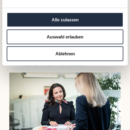
unvoreingenommene, externe
Perspektive. Diese objektive Sichtweise ist
Alle zulassen
unerlässlich, um Herausforderungen neu
zu bewerten und innovative Lösungen zu
entwickeln.
Auswahl erlauben
Sie bleiben stets informiert über die
neuesten Einblicke und Updates unserer
Ablehnen
Expert:innen durch unseren regelmäßig
erscheinenden Newsletter.