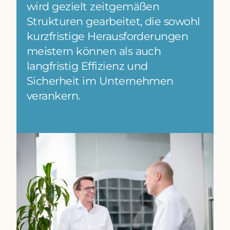
wird gezielt zeitgemäßen
Strukturen gearbeitet, die sowohl
kurzfristige Herausforderungen
meistern können als auch
langfristig Effizienz und
Sicherheit im Unternehmen
verankern.