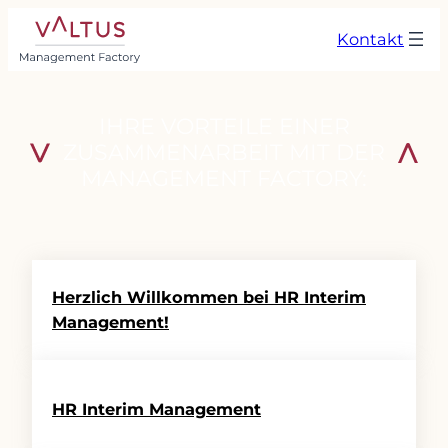
Zum
Kontakt
Inhalt
springen
IHRE VORTEILE EINER
ZUSAMMENARBEIT MIT DER
MANAGEMENT FACTORY:
Herzlich Willkommen bei HR Interim
Management!
HR Interim Management