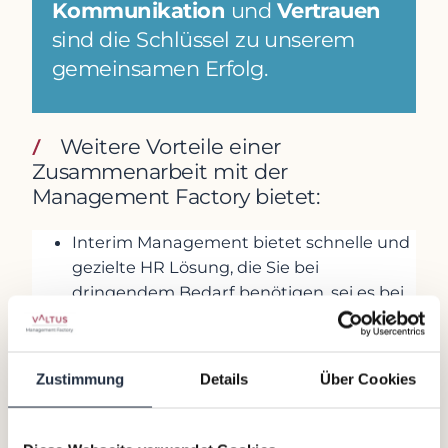
Kommunikation
und
Vertrauen
sind die Schlüssel zu unserem
gemeinsamen Erfolg.
Weitere Vorteile einer
Zusammenarbeit mit der
Management Factory bietet:
Interim Management bietet schnelle und
gezielte HR Lösung, die Sie bei
dringendem Bedarf benötigen, sei es bei
einer Vakanzüberbrückung oder einer
strategischen Neuausrichtung.
Unsere umfassende Erfahrung in
Zustimmung
Details
Über Cookies
Sanierung, Restrukturierung,
Transformation, Change Management,
M&A
und
Private Equity
ermöglicht es