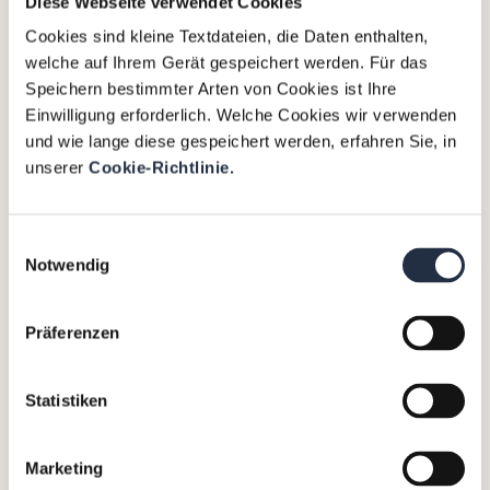
Diese Webseite verwendet Cookies
uns, Unternehmen auch in
Cookies sind kleine Textdateien, die Daten enthalten,
Krisensituationen präzise und
welche auf Ihrem Gerät gespeichert werden. Für das
wirkungsvoll zu unterstützen.
Speichern bestimmter Arten von Cookies ist Ihre
Wir setzen unsere langjährige Expertise
Einwilligung erforderlich. Welche Cookies wir verwenden
aus der Zusammenarbeit mit CEOs,
und wie lange diese gespeichert werden, erfahren Sie, in
CFOs, CHROs, COOs
und
CROs
im
unserer
Cookie-Richtlinie.
Interim Management gezielt ein. Unsere
Partner:innen und Manager:innen
verstehen sich als Brücke zwischen den
Einwilligungsauswahl
Notwendig
zentralen Themen und
Herausforderungen eines Unternehmens.
HR spielt eine strategische Schlüsselrolle
Präferenzen
und erfordert umfassende Expertise und
Erfahrung in vielfältigen
Statistiken
Unternehmenssituationen.
Interim Manager:innen sind nicht von
vornherein in bestehende Strukturen
Marketing
eingebettet und bieten daher eine