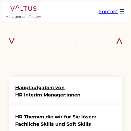
Zum
Kontakt
Inhalt
springen
HERZLICH WILLKOMMEN BEI
HR INTERIM MANAGEMENT!
Hauptaufgaben von
HR Interim Manager:innen
HR Themen die wir für Sie lösen:
Fachliche Skills und Soft Skills