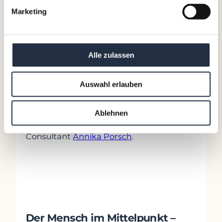
Marketing
Alle zulassen
Ansprechpartnerin für
Auswahl erlauben
Kund:innen &
Interim Manager:innen:
Ablehnen
Kontaktieren Sie unseren Talent
Consultant
Annika Porsch
.
0664 2148577
annika.porsch@mf.ag
Der Mensch im Mittelpunkt –