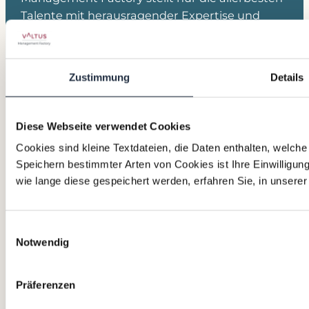
Talente mit herausragender Expertise und
Engagement ein. Als Teil der Valtus Gruppe
sind wir europäischer Marktführer
und weltweit die maßgebliche Instanz im
Zustimmung
Details
Executive Interim Management.
Netzwerkpartner:in werden
Diese Webseite verwendet Cookies
Cookies sind kleine Textdateien, die Daten enthalten, welch
Linkedin
Kontakt Team
Anmeldung Newsletter
Speichern bestimmter Arten von Cookies ist Ihre Einwilligun
wie lange diese gespeichert werden, erfahren Sie, in unsere
Weiterlesen
Impressum
Einwilligungsauswahl
Nutzungsbedingungen
Notwendig
AGB
Datenschutzerklärung
Präferenzen
Cookie-Richtlinie