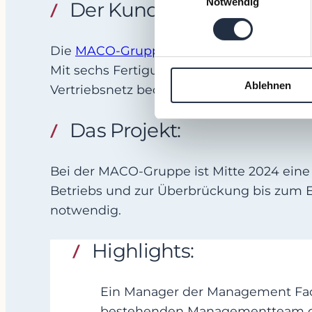
Notwendig
Der Kunde:
Die
MACO-Gruppe
mit Sitz in Salzburg i
Mit sechs Fertigungswerken und einem Ei
Ablehnen
Vertriebsnetz bedient.
Das Projekt:
Bei der MACO-Gruppe ist Mitte 2024 eine
Betriebs und zur Überbrückung bis zum E
notwendig.
Highlights:
Ein Manager der Management Fact
bestehenden Managementteam die s