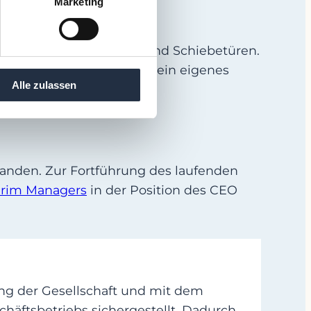
Marketing
lägen für Fenster, Türen und Schiebetüren.
 europäische Markt über ein eigenes
Alle zulassen
tanden. Zur Fortführung des laufenden
erim Managers
in der Position des CEO
ng der Gesellschaft und mit dem
äftsbetriebs sichergestellt. Dadurch