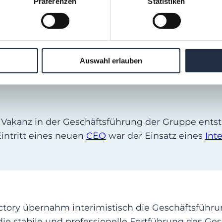
Präferenzen
Statistiken
st ein führender europäischer Hersteller von Besch
genfertigungsanteil von über 95 Prozent wird der
Auswahl erlauben
 Vakanz in der Geschäftsführung der Gruppe ents
intritt eines neuen
CEO
war der Einsatz eines
Int
ory übernahm interimistisch die Geschäftsführu
tabile und professionelle Fortführung des Gesch