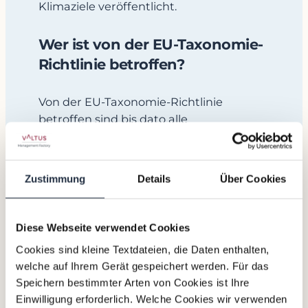
Klimaziele veröffentlicht.
Wer ist von der EU-Taxonomie-
Richtlinie betroffen?
Von der EU-Taxonomie-Richtlinie
betroffen sind bis dato alle
Unternehmen, die auch in den
Anwendungsbereich der NFRD bzw. des
NaDiVeG fallen (siehe oben, Punkte 1.
Zustimmung
Details
Über Cookies
und 2.). Alle betroffenen Nicht-
Finanzunternehmen müssen in ihrem
Lagebericht Folgendes darstellen:
Diese Webseite verwendet Cookies
Cookies sind kleine Textdateien, die Daten enthalten,
Anteil der Umsatzerlöse, der mit
welche auf Ihrem Gerät gespeichert werden. Für das
ökologisch nachhaltigen Produkten
Speichern bestimmter Arten von Cookies ist Ihre
oder Dienstleistungen erzielt wird;
Einwilligung erforderlich. Welche Cookies wir verwenden
Anteil der Investitionen in