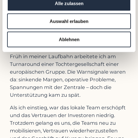
Alle zulassen
zurückzugreifen.
Welcher Fall in deiner Karriere hat
Auswahl erlauben
am stärksten deine Sicht auf
Restrukturierung geprägt – und was
Ablehnen
hast du daraus gelernt?
Früh in meiner Laufbahn arbeitete ich am
Turnaround einer Tochtergesellschaft einer
europäischen Gruppe. Die Warnsignale waren
da: sinkende Margen, operative Probleme,
Spannungen mit der Zentrale – doch die
Unterstützung kam zu spät.
Als ich einstieg, war das lokale Team erschöpft
und das Vertrauen der Investoren niedrig.
Trotzdem gelang es uns, die Teams neu zu
mobilisieren, Vertrauen wiederherzustellen