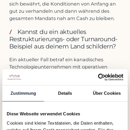
sich bewährt, die Konditionen von Anfang an
gut zu verhandeln und dann während des
gesamten Mandats nah am Cash zu bleiben.
Kannst du ein aktuelles
Restrukturierungs- oder Turnaround-
Beispiel aus deinem Land schildern?
Ein aktueller Fall betraf ein kanadisches
Technologieunternehmen mit operativen
Ineffizienzen und wachsendem finanziellem
Druck. Wir setzten eine:n Interim Executive ein
und führten eine schnelle Diagnose durch. Das
Zustimmung
Details
Über Cookies
Ergebnis war folgendes: Die
Unternehmensprozesse und die kommerzielle
Strategie waren nicht aufeinander
Diese Webseite verwendet Cookies
abgestimmt – vor allem, wie Verträge kalkuliert
Cookies sind kleine Textdateien, die Daten enthalten,
und wie sie tatsächlich erfüllt wurden.
welche auf Ihrem Gerät gespeichert werden. Für das