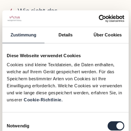
Wie sieht das
Restrukturierungsnetzwerk
in der
Südostasien aus?
Zustimmung
Details
Über Cookies
Im Laufe der Jahre konnte ich in Greater
China und Südostasien ein starkes Netzwerk
aus Rechtsberater:innen,
Diese Webseite verwendet Cookies
Wirtschaftsprüfer:innen,
Cookies sind kleine Textdateien, die Daten enthalten,
Restrukturierungsspezialist:innen,
welche auf Ihrem Gerät gespeichert werden. Für das
Aufsichtsbehörden und behördlichen
Speichern bestimmter Arten von Cookies ist Ihre
Ansprechpartnern aufbauen. Das ist einer der
Einwilligung erforderlich. Welche Cookies wir verwenden
Vorteile, wenn ein Interim-CFO früh
und wie lange diese gespeichert werden, erfahren Sie, in
eingebunden wird: Man bekommt nicht nur
unserer
Cookie-Richtlinie.
eine Einzelperson, sondern Zugriff auf ein
erprobtes Netzwerk.
Einwilligungsauswahl
Dies ist besonders wichtig in China, wo
Notwendig