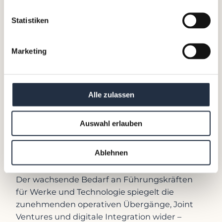
und Luft- und Raumfahrt –
Statistiken
befindet sich in einem
tiefgreifenden Wandel,
angetrieben durch
Marketing
Nearshoring-Trends und
digitale Modernisierung. Dieser
Umbruch fördert den
Alle zulassen
Übergang von klassischer
Beratung hin zu agilen,
praxisorientierten Interim-
Auswahl erlauben
Executive-Modellen.
Ablehnen
Der wachsende Bedarf an Führungskräften
für Werke und Technologie spiegelt die
zunehmenden operativen Übergänge, Joint
Ventures und digitale Integration wider –