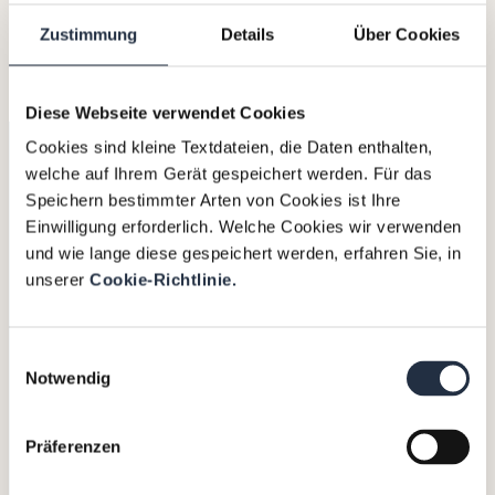
Valtus
(50)
Zustimmung
Details
Über Cookies
Diese Webseite verwendet Cookies
Cookies sind kleine Textdateien, die Daten enthalten,
welche auf Ihrem Gerät gespeichert werden. Für das
About Us
Speichern bestimmter Arten von Cookies ist Ihre
Einwilligung erforderlich. Welche Cookies wir verwenden
VALTUS Management Factory is Austria’s
und wie lange diese gespeichert werden, erfahren Sie, in
leading CFO and Executive Interim
unserer
Cookie-Richtlinie.
Management firm. Management Factory
appoints only the very best talent, combining
Einwilligungsauswahl
outstanding expertise with exceptional
Notwendig
commitment. Together with Valtus, we are the
European market leader in Executive Interim
Management and Transition Leadership.
Präferenzen