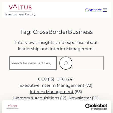
Skip
Contact
to
content
Tag:
CrossBorderBusiness
Interviews, insights, and expertise about
leadership and Interim Management.
Search
CEO
(15)
CFO
(24)
Executive Interim Management
(72)
Interim Management
(85)
Mergers & Acquisitions
(12)
Newsletter
(10)
Production
(14)
Restructuring
(37)
Transformation
(14)
Turnaround
(20)