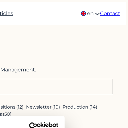
ticles
en
Contact
im Management.
sitions
(12)
Newsletter
(10)
Production
(14)
s
(50)