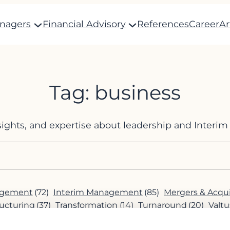
anagers
Financial Advisory
References
Career
Ar
Tag:
business
nsights, and expertise about leadership and Inter
agement
(72)
Interim Management
(85)
Mergers & Acqui
ucturing
(37)
Transformation
(14)
Turnaround
(20)
Valtu