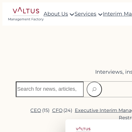
Skip
About Us
Services
Interim M
to
content
Interviews, i
Search
CEO
(15)
CFO
(24)
Executive Interim Man
Restr