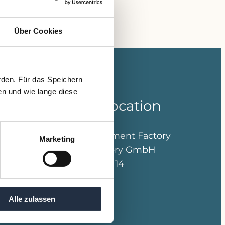
Über Cookies
rden. Für das Speichern
en und wie lange diese
Our office location
VALTUS Management Factory
Marketing
Corporate Advisory GmbH
Lothringerstraße 14
1030 Wien
Austria
Alle zulassen
+43 12 62 22 20