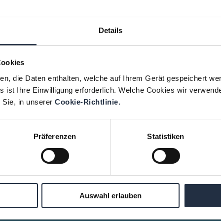
Details
Cookies
ien, die Daten enthalten, welche auf Ihrem Gerät gespeichert we
 ist Ihre Einwilligung erforderlich. Welche Cookies wir verwend
our Network
Read more
 Sie, in unserer
Cookie-Richtlinie.
n
Kontakt Team
Impressum
Präferenzen
Statistiken
ng Newsletter
Nutzungsbedingungen
AGB
Datenschutzerklärung
Cookie-Richtlinie
Auswahl erlauben