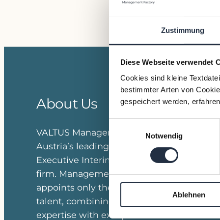
Zustimmung
Diese Webseite verwendet 
Cookies sind kleine Textdate
bestimmter Arten von Cookies
About Us
Join 
gespeichert werden, erfahren
Einwilligungsauswahl
VALTUS Management Factory is
Linkedi
Notwendig
Austria’s leading CFO and
Anmeldu
Executive Interim Management
firm. Management Factory
appoints only the very best
Ablehnen
talent, combining outstanding
expertise with exceptional