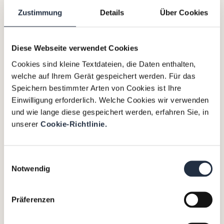
Leistungsbereitschaft
Zustimmung
Details
Über Cookies
Dass die Arbeitskräfte jedenfalls nicht fehlen,
weil die Menschen nicht leistungsbereit wären,
betonten mehrere Diskutanten: „Von den
Diese Webseite verwendet Cookies
Jungen wird gesagt, sie seien faul. Dabei
Cookies sind kleine Textdateien, die Daten enthalten,
handeln sie nur ökonomisch, wenn sie
welche auf Ihrem Gerät gespeichert werden. Für das
Forderungen stellen, von den Jungen gibt’s
Speichern bestimmter Arten von Cookies ist Ihre
einfach zu wenige“, so Fehr. Und Marterbauer
Einwilligung erforderlich. Welche Cookies wir verwenden
betont, dass Teilzeitbeschäftigte mehr arbeiten
und wie lange diese gespeichert werden, erfahren Sie, in
möchten: „Wir haben Teilzeitbeschäftigte, die
unserer
Cookie-Richtlinie.
im Schnitt 21 Stunden arbeiten, aber gerne 30
bis 35 Stunden arbeiten wollen“, so
Einwilligungsauswahl
Marterbauer. Dazu komme, dass es Potenzial
Notwendig
bei älteren Beschäftigten gibt, die aber oft aus
gesundheitlichen Gründen aus dem
Arbeitsleben hinausfallen:
Präferenzen
„Gesundheitsvorsorge ist der Schlüssel, damit
Beschäftigte länger arbeiten können.“