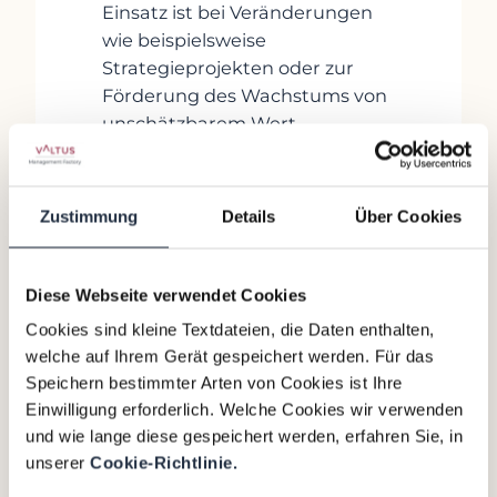
Einsatz ist bei Veränderungen
wie beispielsweise
Strategieprojekten oder zur
Förderung des Wachstums von
unschätzbarem Wert.
Zustimmung
Details
Über Cookies
Fragen zum Thema Interim Management
Was ist Interim Management?
Diese Webseite verwendet Cookies
Cookies sind kleine Textdateien, die Daten enthalten,
Was unterscheidet Interim
welche auf Ihrem Gerät gespeichert werden. Für das
Manager:innen von
Speichern bestimmter Arten von Cookies ist Ihre
Management Consultants?
Einwilligung erforderlich. Welche Cookies wir verwenden
und wie lange diese gespeichert werden, erfahren Sie, in
In welchen Fällen ist Interim
unserer
Cookie-Richtlinie.
Management die beste