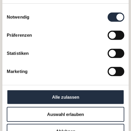
Lösung?
Einwilligungsauswahl
Notwendig
Welche Rollen können Interim
Manager:innen ausfüllen?
Präferenzen
Welche Leistungen können
Statistiken
Interim Manager:innen
erbringen?
Marketing
Wie lange dauert ein
Assignment?
Alle zulassen
Was kostet Interim
Management?
Auswahl erlauben
Lesen Sie hier Artikel und Interviews