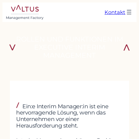
Zum
Kontakt
Inhalt
springen
ROLLEN UND FUNKTIONEN IM
EXECUTIVE INTERIM
MANAGEMENT
Ein:e Interim Manager:in ist eine
hervorragende Lösung, wenn das
Unternehmen vor einer
Herausforderung steht.