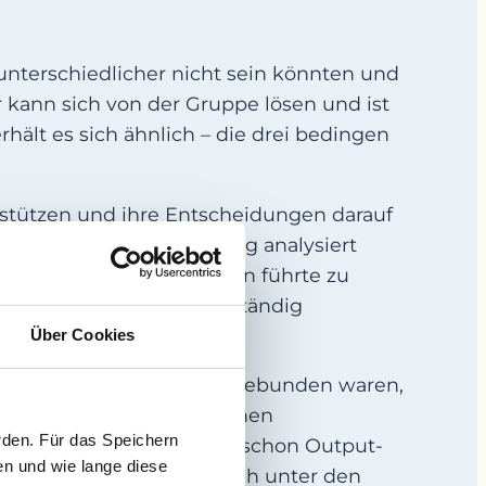
unterschiedlicher nicht sein könnten und
kann sich von der Gruppe lösen und ist
ält es sich ähnlich – die drei bedingen
g stützen und ihre Entscheidungen darauf
äßig die Erfolgsrechnung analysiert
en Bestandsveränderungen führte zu
dem die Bankrahmen vollständig
ollten.
Über Cookies
 Kapital in den Vorräten gebunden waren,
en bestens gefüllt, um einen
rden. Für das Speichern
ch wollte man die ohnehin schon Output-
en und wie lange diese
em Überfluss befanden sich unter den