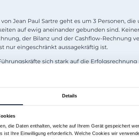
 von Jean Paul Sartre geht es um 3 Personen, die 
iten auf ewig aneinander gebunden sind. Keiner 
hnung, der Bilanz und der Cashflow-Rechnung verh
t nur eingeschränkt aussagekräftig ist.
s Führungskräfte sich stark auf die Erfolgsrechnun
tändischen Maschinenbauer bemerken, dass regelm
hflow-Rechnung. Die Buchung von stetig steigend
Blick in die Zukunft – bis zu dem Zeitpunkt, an 
ne Mittel mehr für die Finanzierung zuschießen w
Details
shflow-Rechnung zeigte schnell, dass Unmengen an
Cookies
 mithalten konnte. Auch die Rohstoffbestände war
ien, die Daten enthalten, welche auf Ihrem Gerät gespeichert we
ich wurde massiv in Anlagen investiert, schließli
 ist Ihre Einwilligung erforderlich. Welche Cookies wir verwend
urch Kapazitätsengpässe einschränken. Und zu all