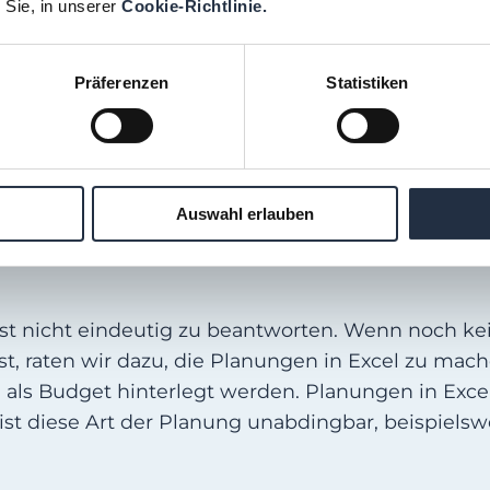
 Sie, in unserer
Cookie-Richtlinie.
an bei Lieferanten so gut wie möglich erfolgswir
en diese ineinandergreifenden Fehler rasch erkan
Präferenzen
Statistiken
verwendung und Mittelherkunft in der Bilanz nac
raxistipps für eine erfolgreiche integrierte Fina
erte Finanzplanung am effektivste
Auswahl erlauben
st nicht eindeutig zu beantworten. Wenn noch kei
ist, raten wir dazu, die Planungen in Excel zu ma
s Budget hinterlegt werden. Planungen in Excel s
n ist diese Art der Planung unabdingbar, beispiel