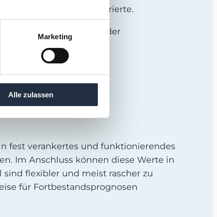
ksame Skontoerträge lukrierte.
nt werden, da man neben der
Marketing
hdenken muss.
nzplanung geben:
n
Alle zulassen
n fest verankertes und funktionierendes
chen. Im Anschluss können diese Werte in
ind flexibler und meist rascher zu
sweise für Fortbestandsprognosen