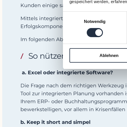
gespeichert werden, erfahren
Kunden einige säumige Zahler, während m
Einwilligungsauswahl
Mittels integrierter Finanzplanung könn
Notwendig
Erfolgskomponente auch über die Mittel
Im folgenden Abschnitt wollen wir Ihnen P
So nützen Sie die integri
Ablehnen
a. Excel oder integrierte Software?
Die Frage nach dem richtigen Werkzeug i
Tool zur integrierten Planung vorhanden 
Ihrem ERP- oder Buchhaltungsprogramm al
bewerkstelligen, vor allem in Krisenfälle
b. Keep it short and simpel