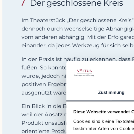
Der geschlossene Kreis
Im Theaterstück „Der geschlossene Kreis“
dennoch durch wechselseitige Abhängigke
vom anderen abhängig. Mit der Erfolgsrec
einander, da jedes Werkzeug für sich selbs
In der Praxis ist häufig zu erkennen, das
fußen. So konnten wir bei einem mittels
wurde, jedoch nicht Bilanz oder die Cas
positiven Ergebnissen und einem rosigen 
ausgenützt waren und die Eigentümer kei
Zustimmung
Ein Blick in die Bilanzen und auf die Ca
Diese Webseite verwendet 
weil der Absatz nicht mit der Produktion
Cookies sind kleine Textdate
Produktionsausfall zu vermeiden. Zusätzl
bestimmter Arten von Cookies
orientierte Produktionsabteilung nicht d